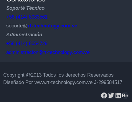
Soporté Técnico
+58 (414) 8083561
soporte@
rt-technology.com.ve
Administración
+58 (414) 8654729
administracion@rt-technology.com.ve
Copyright @2013 Todos los derechos Reservados
Diseñado Por www.rt-technology.com.ve J-299584517
Facebook
Twitter
LinkedIn
Behance